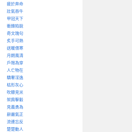
疲於奔命
壯氣吞牛
甲冠天下
衝鋒陷銳
奇文瑰句
炙手可熱
送暖偎寒
月朗風清
戶限為穿
人亡物在
驕奢淫逸
枯形灰心
吹糠見米
架肩擊轂
見義勇為
辭嚴氣正
流連忘反
楚楚動人