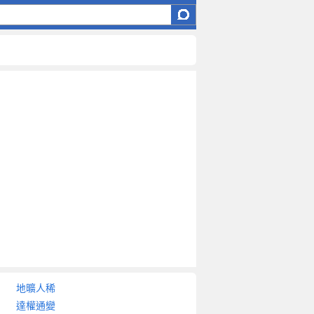
地曠人稀
達權通變