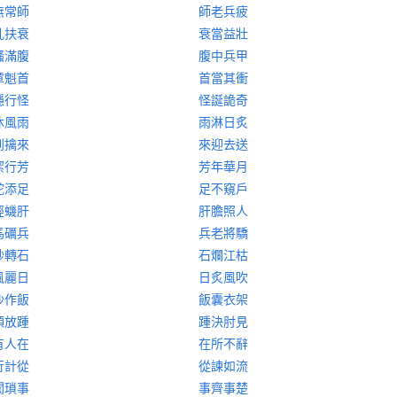
無常師
師老兵疲
亂扶衰
衰當益壯
騷滿腹
腹中兵甲
章魁首
首當其衝
隱行怪
怪誕詭奇
沐風雨
雨淋日炙
到擒來
來迎去送
潔行芳
芳年華月
蛇添足
足不窺戶
脛蟣肝
肝膽照人
馬礪兵
兵老將驕
砂轉石
石爛江枯
風麗日
日炙風吹
沙作飯
飯囊衣架
頂放踵
踵決肘見
有人在
在所不辭
行計從
從諫如流
聞瑣事
事齊事楚