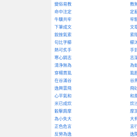
變俗易教
教
命中注定
定
牛驥共牢
牢
下筆成文
文
銳挫氣索
索
句比字櫛
櫛
熱可炙手
手
寒心銷志
志
清浄無為
為
穿楊貫虱
虱
在谷滿谷
谷
逸興雲飛
飛
心平氣和
和
米已成炊
炊
轂擊肩摩
摩
為小失大
大
正色危言
言
反勞為逸
逸