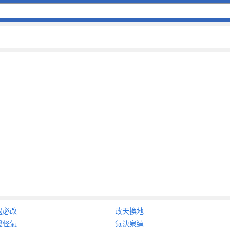
過必改
改天換地
聲怪氣
氣決泉達