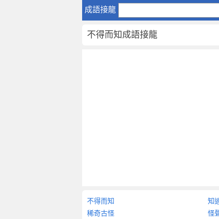
不
成語接龍
得
而
不得而知成語接龍
知
成
語
接
龍
不
得
而
知
-
成
語
詞
典
大
不得而知
知
全
稀奇古怪
怪