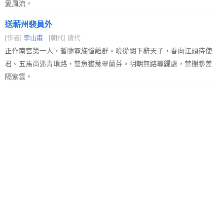
愛風流。
送蘄州裴員外
[作者]
李山甫
[朝代] 唐代
正作南宮第一人，暫隨霓旆愴離群。曉從闕下辭天子，春向江頭待使
君。五馬尚迷青瑣路，雙魚猶惹翠蘭芬。明朝無路尋歸處，禁樹參差
隔紫雲。