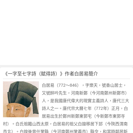
《一字至七字詩（賦得詩）》作者白居易簡介
白居易（772～846），字樂天，號香山居士，
又號醉吟先生，河南新鄭（今河南鄭州新鄭市）
人，是我國唐代偉大的現實主義詩人，唐代三大
詩人之一。唐代宗大曆七年（772年）正月，白
居易出生於鄭州新鄭東郭宅（今新鄭市東郭寺
村）。白氏祖籍山西太原，白居易的祖父白鍠移居下邽（今陝西渭南
市北）。白鍠後曾任鞏縣（今河南鄭州鞏義市）縣令，和當時鄰居新