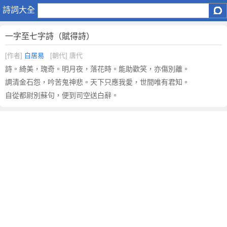
一
詩詞大全
字
至
一字至七字詩（賦得詩）
七
字
[作者]
白居易
[朝代] 唐代
詩
詩。綺美，瑰奇。明月夜，落花時。能助歡笑，亦傷別離。
（
調清金石怨，吟苦鬼神悲。天下只應我愛，世間唯有君知。
賦
自從都尉別蘇句，便到司空送白辭。
得
詩
）
原
文
注
釋
譯
文
,
一