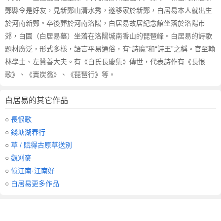
鄭縣令是好友，見新鄭山清水秀，遂移家於新鄭，白居易本人就出生
於河南新鄭。卒後葬於河南洛陽，白居易故居紀念館坐落於洛陽市
郊，白園（白居易墓）坐落在洛陽城南香山的琵琶峰。白居易的詩歌
題材廣泛，形式多樣，語言平易通俗，有“詩魔”和“詩王”之稱。官至翰
林學士、左贊善大夫。有《白氏長慶集》傳世，代表詩作有《長恨
歌》、《賣炭翁》、《琵琶行》等。
白居易的其它作品
○
長恨歌
○
錢塘湖春行
○
草 / 賦得古原草送別
○
觀刈麥
○
憶江南·江南好
○
白居易更多作品