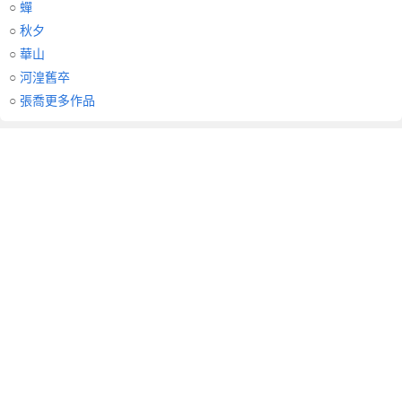
○
蟬
○
秋夕
○
華山
○
河湟舊卒
○
張喬更多作品