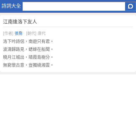
江
詩詞大全
南
逢
江南逢洛下友人
洛
下
[作者]
張喬
[朝代] 唐代
友
洛下吟詩侶，南遊只有君。
人
波濤歸路見，蟋蟀在船聞。
原
曉月江城出，晴霞島樹分。
文
無窮懷古意，豈獨繞湘雲。
注
釋
譯
文
,
江
南
逢
洛
下