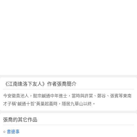
《江南逢洛下友人》作者張喬簡介
今安徽貴池人，懿宗鹹通中年進士，當時與許棠、鄭谷、張賓等東南
才子稱“鹹通十哲”黃巢起義時，隱居九華山以終。
張喬的其它作品
○
書邊事