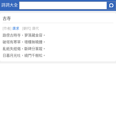
古
詩詞大全
寺
原
古寺
文
注
[作者]
唐求
[朝代] 唐代
釋
路傍古時寺，寥落藏金容。
譯
破塔有寒草，壞樓無曉鍾。
文
亂紙失經偈，斷碑分篆蹤。
,
日暮月光吐，繞門千樹松。
古
寺
賞
析
作
者
唐
求
簡
介