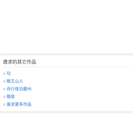
唐求的其它作品
○
句
○
贈王山人
○
舟行夜泊夔州
○
曉發
○
唐求更多作品