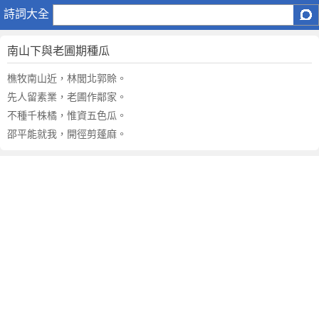
南
詩詞大全
山
下
南山下與老圃期種瓜
與
老
樵牧南山近，林閭北郭賒。
圃
先人留素業，老圃作鄰家。
期
不種千株橘，惟資五色瓜。
種
邵平能就我，開徑剪蓬麻。
瓜
原
文
注
釋
譯
文
,
南
山
下