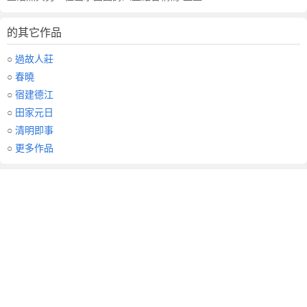
的其它作品
○
過故人莊
○
春曉
○
宿建德江
○
田家元日
○
清明即事
○
更多作品