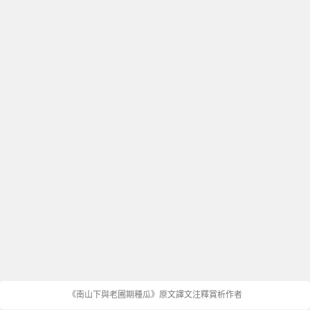
《南山下與老圃期種瓜》原文譯文注釋賞析作者