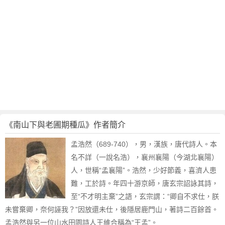
《南山下與老圃期種瓜》作者簡介
孟浩然（689-740），男，漢族，唐代詩人。本
名不詳（一說名浩），襄州襄陽（今湖北襄陽）
人，世稱“孟襄陽”。浩然，少好節義，喜濟人患
難，工於詩。年四十游京師，唐玄宗詔詠其詩，
至“不才明主棄”之語，玄宗謂：“卿自不求仕，朕
未嘗棄卿，奈何誣我？”因放還未仕，後隱居鹿門山，著詩二百餘首。
孟浩然與另一位山水田園詩人王維合稱為“王孟”。