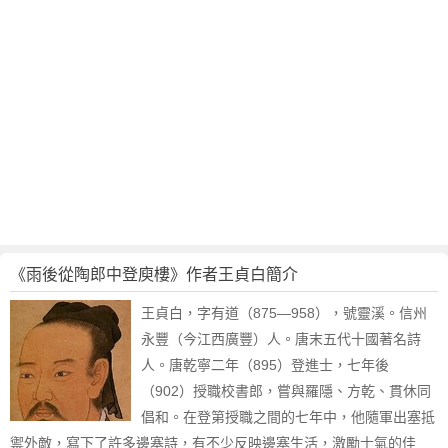
《雨後從陶郎中登庾樓》作者王貞白簡介
王貞白，字有道（875—958），號靈溪。信州
永豐（今江西廣豐）人。唐末五代十國著名詩
人。唐乾寧二年（895）登進士，七年後
（902）授職校書郎，嘗與羅隱、方乾、貫休同
倡和。在登第授職之間的七年中，他隨軍出塞抵
禦外敵，寫下了許多邊塞詩，有不少反映邊塞生活，激勵士氣的佳