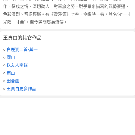
作。征戍之情，深切動人。對軍旅之勞、戰爭景象描寫的氣勢豪邁、
色彩濃烈、音調鏗鏘。有《靈溪集》七卷，今編詩一卷。其名句“一寸
光陰一寸金”，至今民間廣為流傳。
王貞白的其它作品
○
白鹿洞二首·其一
○
廬山
○
送友人南歸
○
商山
○
田舍曲
○
王貞白更多作品