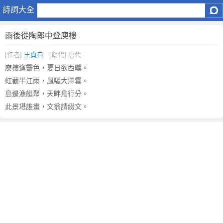
雨
詩詞大全
後
從
雨後從陶郎中登庾樓
陶
郎
[作者]
王貞白
[朝代] 唐代
中
庾樓逢霽色，夏日欲西曛。
登
虹截半江雨，風驅大澤雲。
庾
島邊漁艇聚，天畔鳥行分。
樓
此景堪誰畫，文翁請綴文。
原
文
注
釋
譯
文
,
雨
後
從