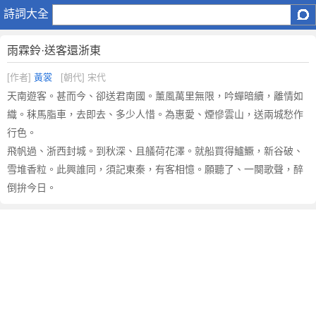
雨
詩詞大全
霖
鈴
雨霖鈴·送客還浙東
·
送
[作者]
黃裳
[朝代] 宋代
客
天南遊客。甚而今、卻送君南國。薰風萬里無限，吟蟬暗續，離情如
還
織。秣馬脂車，去即去、多少人惜。為惠愛、煙慘雲山，送兩城愁作
浙
行色。
東
飛帆過、浙西封城。到秋深、且艤荷花澤。就船買得鱸鱖，新谷破、
原
文
雪堆香粒。此興誰同，須記東秦，有客相憶。願聽了、一闋歌聲，醉
注
倒拚今日。
釋
譯
文
,
雨
霖
鈴