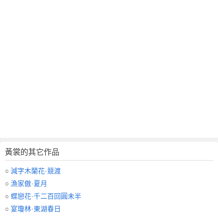
黃裳的其它作品
○
減字木蘭花·競渡
○
漁家傲·夏月
○
蝶戀花·千二百回圓未半
○
宴瓊林·東湖春日