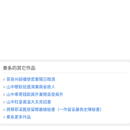
十
餘
年
，
一
作
馬
戴
詩
）
秦系的其它作品
賞
析
○
答泉州薛播使君重陽日贈酒
作
○
山中贈耿拾遺湋兼兩省故人
者
○
山中奉寄錢起員外兼簡苗發員外
秦
○
山中枉皇甫溫大夫見招書
系
○
將移耶溪舊居留贈嚴維秘書（一作留呈嚴長史陳秘書）
簡
介
○
秦系更多作品