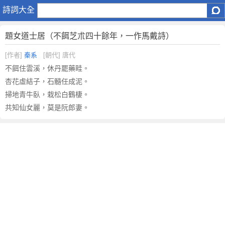
題
詩詞大全
女
道
題女道士居（不餌芝朮四十餘年，一作馬戴詩）
士
居
[作者]
秦系
[朝代] 唐代
（
不餌住雲溪，休丹罷藥畦。
不
杏花虛結子，石髓任成泥。
餌
掃地青牛臥，栽松白鶴棲。
芝
共知仙女麗，莫是阮郎妻。
朮
四
十
餘
年
，
一
作
馬
戴