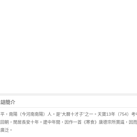
韓翃簡介
平，南陽（今河南南陽）人。是“大曆十才子”之一。天寶13年（754）
逸回朝，閒居長安十年。建中年間，因作一首《寒食》唐德宗所賞識，因
很廣泛。