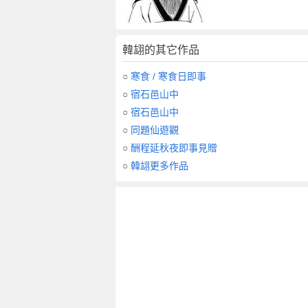
韓翃的其它作品
○
寒食 / 寒食日即事
○
宿石邑山中
○
宿石邑山中
○
同題仙遊觀
○
酬程延秋夜即事見贈
○
韓翃更多作品