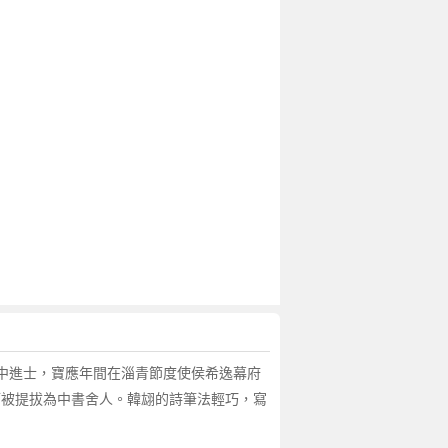
考中進士，寶應年間在淄青節度使侯希逸幕府
而被提拔為中書舍人。韓翃的詩筆法輕巧，寫