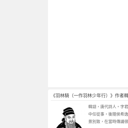
羽
林
騎
（
一
作
羽
林
少
年
行
）
賞
析
作
《羽林騎（一作羽林少年行）》作者
者
韓
韓翃，唐代詩人。字君
翃
中任從事，後隨侯希
簡
景別致，在當時傳誦
介