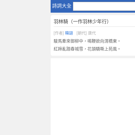
羽
詩詞大全
林
騎
羽林騎（一作羽林少年行）
（
一
[作者]
韓翃
[朝代] 唐代
作
駿馬牽來御柳中，鳴鞭欲向渭橋東。
羽
紅蹄亂蹋春城雪，花頷驕嘶上苑風。
林
少
年
行
）
原
文
注
釋
譯
文
,