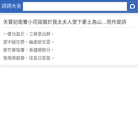
天
詩詞大全
寶
初
天寶初南曹小司寇舅於我太夫人堂下累土為山…而作是詩
南
曹
一匱功盈尺，三峰意出群。
小
望中疑在野，幽處欲生雲。
司
慈竹春陰覆，香爐曉勢分。
寇
惟南將獻壽，佳氣日氛氳。
舅
於
我
太
夫
人
堂
下
累
土
為