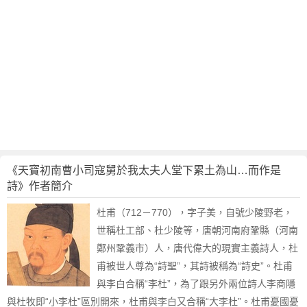
寇
舅
於
我
太
夫
人
堂
下
累
土
《天寶初南曹小司寇舅於我太夫人堂下累土為山…而作是
為
詩》作者簡介
山
…
杜甫（712－770），字子美，自號少陵野老，
而
世稱杜工部、杜少陵等，唐朝河南府鞏縣（河南
作
鄭州鞏義市）人，唐代偉大的現實主義詩人，杜
是
甫被世人尊為“詩聖”，其詩被稱為“詩史”。杜甫
詩
與李白合稱“李杜”，為了跟另外兩位詩人李商隱
賞
與杜牧即“小李杜”區別開來，杜甫與李白又合稱“大李杜”。杜甫憂國憂