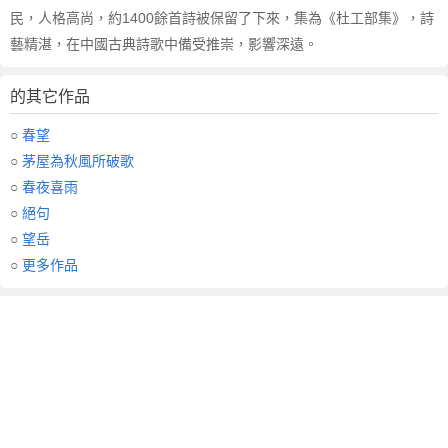
析
民，人格高尚，約1400餘首詩被保留了下來，集為《杜工部集》，詩
作
藝精湛，在中國古典詩歌中備受推崇，影響深遠。
者
簡
介
的其它作品
○
春望
○
茅屋為秋風所破歌
○
春夜喜雨
○
絕句
○
望岳
○
更多作品