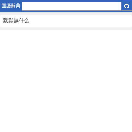
默
國語辭典
默
無
默默無什么
什
么