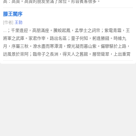
高：高貴。高貴的朋友坐滿了席位。形容賓客很多。
滕王閣序
[作者]
王勃
...；千里逢迎，高朋滿座。騰蛟起鳳，孟學士之詞宗；紫電青霜，王
將軍之武庫。家君作宰，路出名區；童子何知，躬逢勝餞。時維九
月，序屬三秋。潦水盡而寒潭清，煙光凝而暮山紫。儼驂騑於上路，
訪風景於崇阿；臨帝子之長洲，得天人之舊館。層巒聳翠，上出重霄