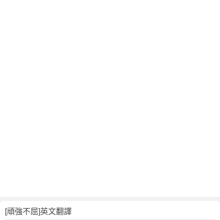
[頑強不屈]英文翻譯