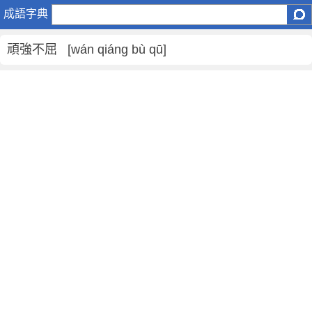
頑
成語字典
強
不
頑強不屈 [wán qiáng bù qū]
屈
是
什
麼
意
思
,
頑
強
不
屈
的
解
釋
,
造