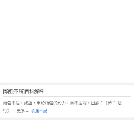
翻
譯
[頑強不屈]百科解釋
頑強不屈，成語，用於頑強的毅力，毫不屈服。出處：《荀子·法
行》。 更多→
頑強不屈