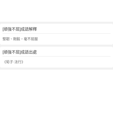
句
,
出
處
,
頑
[頑強不屈]成語解釋
強
堅韌、剛毅，毫不屈服
不
屈
的
[頑強不屈]成語出處
意
《荀子·法行》
思
,
成
語
故
事
,
英
文