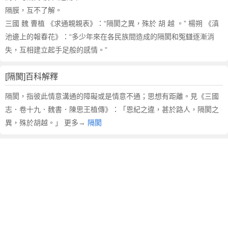
隔膜，互不了解。
三國 魏 曹植 《求通親親表》：“隔閡之異，殊於 胡 越 。” 楊朔 《滇
池邊上的報春花》：“多少年來在各民族間造成的隔閡和冤讎逐漸消
失，互相建立起手足般的感情。”
[隔閡]百科解釋
隔閡，指彼此情意溝通的障礙或是情意不通；思想有距離。見《三國
志．卷十九．魏書．陳思王植傳》：「恩紀之違，甚於路人，隔閡之
異，殊於胡越。」 更多→
隔閡