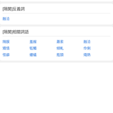
[隔閡]反義詞
融洽
[隔閡]相關詞語
隔膜
羞赧
蕭索
融洽
矯情
牴觸
傾軋
伶俐
怪癖
螻蟻
瓶頸
熾熱