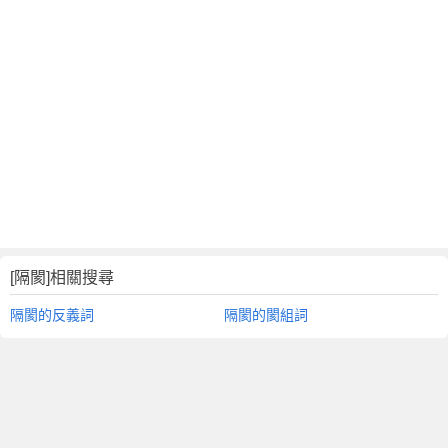
[隔閡]相關搜尋
隔閡的反義詞
隔閡的閡組詞