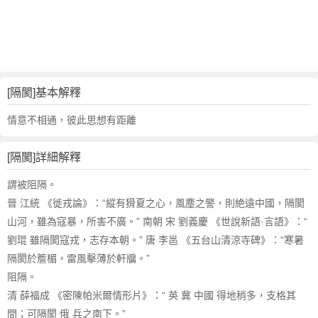
詞
近
義
詞
,
隔
[隔閡]基本解釋
閡
的
情意不相通，彼此思想有距離
意
思
[隔閡]詳細解釋
,
隔
謂被阻隔。
閡
晉 江統 《徙戎論》：“縱有猾夏之心，風塵之警，則絶遠中國，隔閡
的
山河，雖為寇暴，所害不廣。” 南朝 宋 劉義慶 《世說新語·言語》：“
英
劉琨 雖隔閡寇戎，志存本朝。” 唐 李邕 《五台山清涼寺碑》：“寒暑
文
隔閡於簷楣，雷風擊薄於軒牖。”
翻
譯
阻隔。
清 薛福成 《密陳帕米爾情形片》：“ 英 冀 中國 得地稍多，支格其
間；可隔閡 俄 兵之南下。”