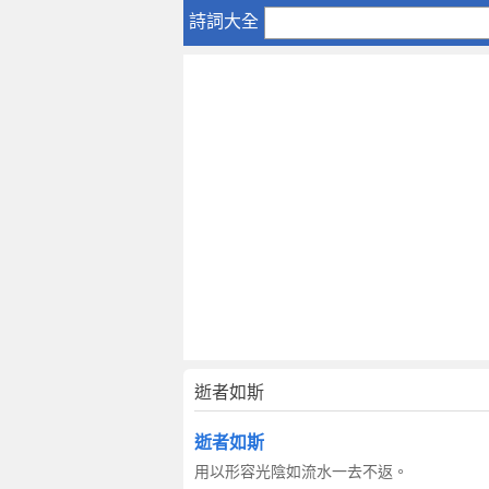
逝
詩詞大全
者
如
斯
逝者如斯
逝者如斯
用以形容光陰如流水一去不返。