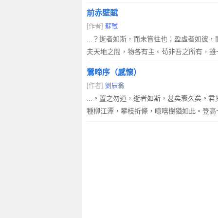
前赤壁賦
[作者]
蘇軾
...？逝者如斯，而未嘗往也；盈虛者如
夫天地之間，物各有主。苟非吾之所有，雖
鶯啼序（感懷）
[作者]
劉辰翁
...。置之勿道，逝者如斯，甚矣衰久矣
種柳江潭，攀枝折條，噫嘻樹猶如此。登高