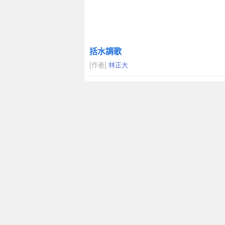
括水調歌
[作者]
林正大