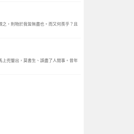
而觀之，則物於我皆無盡也。而又何羨乎？且
名馬上兜鍪出，莫書生、誤盡了人間事。昔年