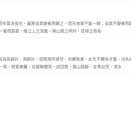
彼，而卒莫消長也。蓋將自其變者而觀之，而天地曾不能一瞬；自其不變者
一毫而莫取。惟江上之清風，與山間之明月，耳得之而為
。君其為吾歸計，為耕計。但問某所泉甘，何鄉魚美。此生不願多才藝。功
一笑，把菊東籬，且復聊爾耳。試回首、龍山路斷，走馬台荒，渭水