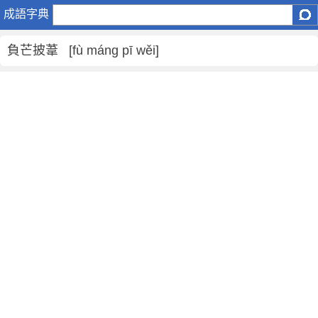
負
成語字典
芒
披
負芒披葦 [fù máng pī wěi]
葦
是
什
麼
意
思
,
負
芒
披
葦
的
解
釋
,
造