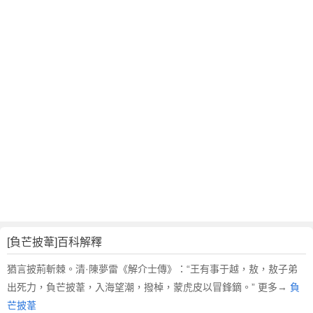
翻
譯
[負芒披葦]百科解釋
猶言披荊斬棘。清·陳夢雷《解介士傳》：“王有事于越，敖，敖子弟
出死力，負芒披葦，入海望潮，撥棹，蒙虎皮以冒鋒鏑。” 更多→
負
芒披葦