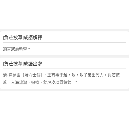
句
,
出
處
,
負
[負芒披葦]成語解釋
芒
披
猶言披荊斬棘。
葦
的
[負芒披葦]成語出處
意
思
清·陳夢雷《解介士傳》:“王有事于越，敖，敖子弟出死力，負芒披
,
葦，入海望潮，撥棹，蒙虎皮以冒鋒鏑。”
成
語
故
事
,
英
文