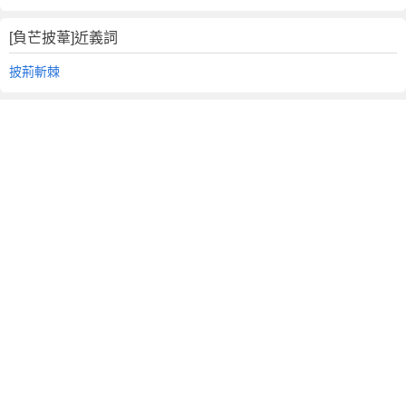
[負芒披葦]近義詞
披荊斬棘