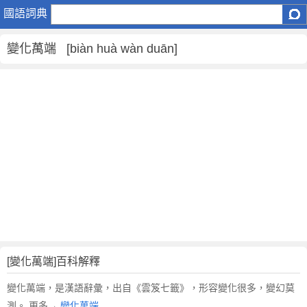
變
國語詞典
化
萬
變化萬端 [biàn huà wàn duān]
端
是
什
麼
意
思
,
變
化
萬
端
的
解
釋
[變化萬端]百科解釋
,
變化萬端，是漢語辭彙，出自《雲笈七籤》，形容變化很多，變幻莫
變
測。 更多→
變化萬端