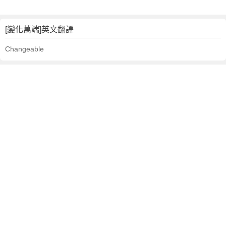
化
萬
端
[變化萬端]英文翻譯
的
Changeable
英
文
翻
譯