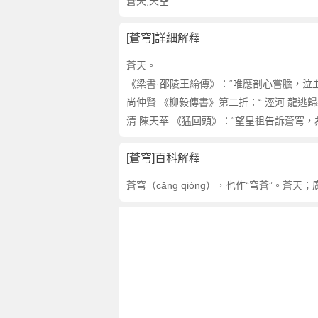
詞
蒼天;天空
近
義
[蒼穹]詳細解釋
詞
,
蒼天。
蒼
《梁書·邵陵王綸傳》：“唯應剖心嘗膽，泣
穹
尚仲賢 《柳毅傳書》第二折：“ 涇河 龍逃
的
清 陳天華 《猛回頭》：“望皇祖告訴蒼穹，為
意
思
[蒼穹]百科解釋
,
蒼
蒼穹（cāng qióng），也作“穹蒼”。
穹
的
英
文
翻
譯