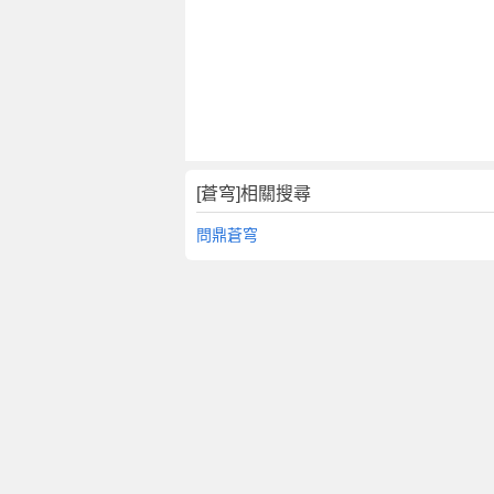
[蒼穹]相關搜尋
問鼎蒼穹