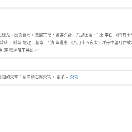
血枕戈，感誓蒼穹，憑靈宗祀，書謀夕計，共思匡復。” 唐 李白 《門有車
歸碧落， 錢塘 龍趕上蒼穹。” 清 黃遵憲 《八月十五夜太平洋舟中望月作
 漢 種速降下英雄。”
蒼天；廣闊的天空：鑿崖題石摩蒼穹。 更多→
蒼穹