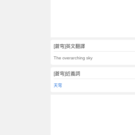
[蒼穹]英文翻譯
The overarching sky
[蒼穹]近義詞
天穹