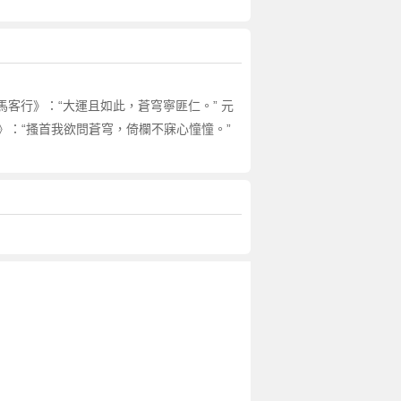
馬客行》：“大運且如此，蒼穹寧匪仁。” 元
歌》：“搔首我欲問蒼穹，倚欄不寐心憧憧。”