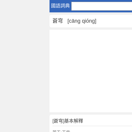
蒼
國語詞典
穹
是
蒼穹 [cāng qióng]
什
麼
意
思
,
蒼
穹
的
解
釋
,
蒼
穹
的
反
[蒼穹]基本解釋
義