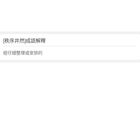
句
,
出
處
,
秩
[秩序井然]成語解釋
序
井
經仔細整理或安排的
然
的
意
思
,
成
語
故
事
,
英
文