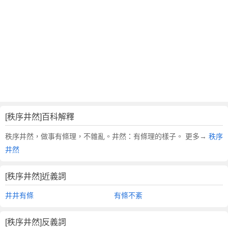
翻
譯
[秩序井然]百科解釋
秩序井然，做事有條理，不雜亂。井然：有條理的樣子。 更多→
秩序
井然
[秩序井然]近義詞
井井有條
有條不紊
[秩序井然]反義詞