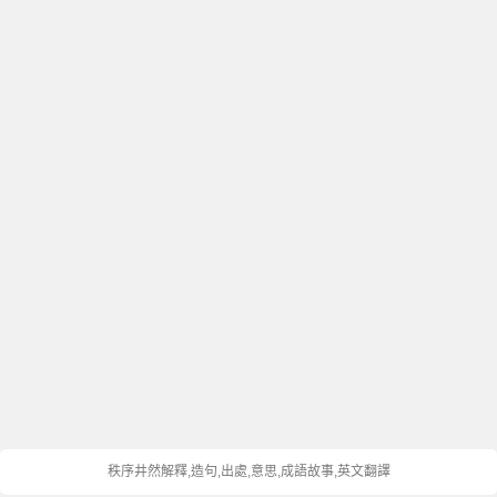
秩序井然解釋,造句,出處,意思,成語故事,英文翻譯