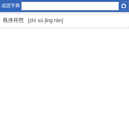
秩
成語字典
序
井
秩序井然 [zhì xù jǐng rán]
然
是
什
麼
意
思
,
秩
序
井
然
的
解
釋
,
造