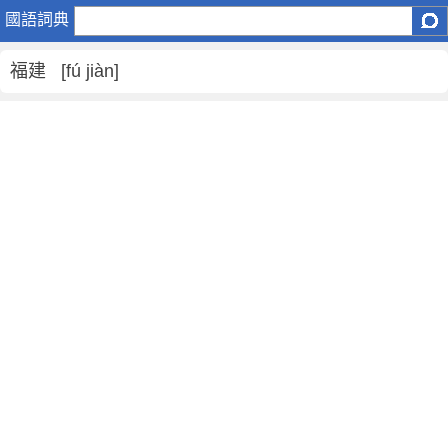
福
國語詞典
建
是
福建 [fú jiàn]
什
麼
意
思
,
福
建
的
解
釋
,
福
建
的
反
義