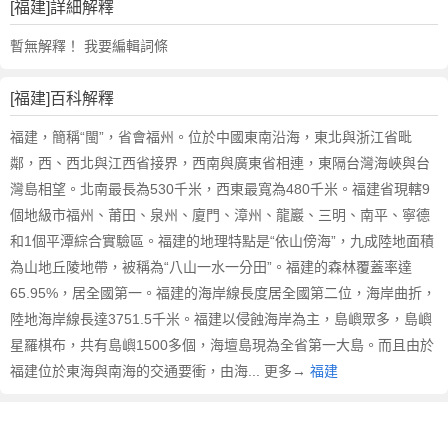
[福建]詳細解釋
暫無解釋！ 我要編輯詞條
[福建]百科解釋
福建，簡稱“閩”，省會福州。位於中國東南沿海，東北與浙江省毗
鄰，西、西北與江西省接界，西南與廣東省相連，東隔台灣海峽與台
灣島相望。北南最長為530千米，西東最寬為480千米。福建省現轄9
個地級市福州、莆田、泉州、廈門、漳州、龍巖、三明、南平、寧德
和1個平潭綜合實驗區。福建的地理特點是“依山傍海”，九成陸地面積
為山地丘陵地帶，被稱為“八山一水一分田”。福建的森林覆蓋率達
65.95%，居全國第一。福建的海岸線長度居全國第二位，海岸曲折，
陸地海岸線長達3751.5千米。福建以侵蝕海岸為主，島嶼眾多，島嶼
星羅棋布，共有島嶼1500多個，海壇島現為全省第一大島。而且由於
福建位於東海與南海的交通要衝，由海... 更多→
福建