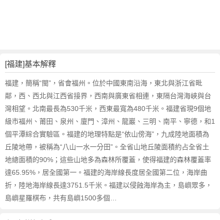
詞
近
義
詞
,
福
[福建]基本解釋
建
的
福建，簡稱“閩”，省會福州。位於中國東南沿海，東北與浙江省毗
意
鄰，西、西北與江西省接界，西南與廣東省相連，東隔台灣海峽與台
思
灣相望。北南最長為530千米，西東最寬為480千米。福建省現9個地
,
級市福州、莆田、泉州、廈門、漳州、龍巖、三明、南平、寧德，和1
福
個平潭綜合實驗區。福建的地理特點是“依山傍海”，九成陸地面積為
建
的
丘陵地帶，被稱為“八山一水一分田”。全省山地丘陵面積約占全省土
英
地總面積的90%；這些山地多為森林所覆蓋，使得福建的森林覆蓋率
文
達65.95%，居全國第一。福建的海岸線長度居全國第二位，海岸曲
翻
折，陸地海岸線長達3751.5千米。福建以侵蝕海岸為主，島嶼眾多，
譯
島嶼星羅棋布，共有島嶼1500多個…