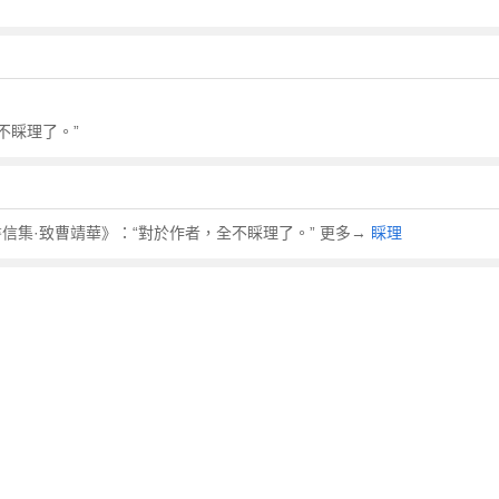
不睬理了。”
迅 《書信集·致曹靖華》：“對於作者，全不睬理了。” 更多→
睬理