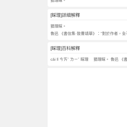
詞
猶理睬。
近
義
[睬理]詳細解釋
詞
,
猶理睬。
睬
魯迅 《書信集·致曹靖華》：“對於作者，全
理
的
[睬理]百科解釋
意
思
cǎi lǐ ㄘㄞˇ ㄌㄧˇ 睬理 猶理睬。 魯
,
睬
理
的
英
文
翻
譯