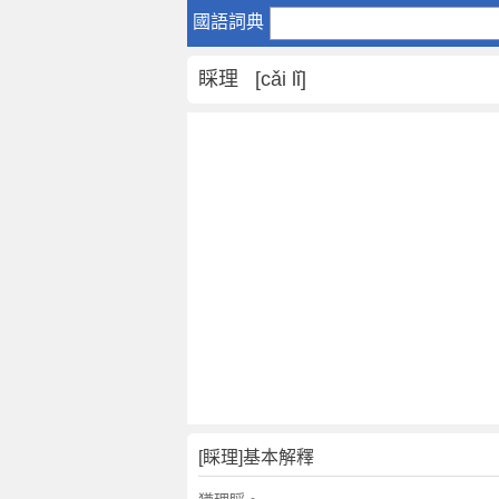
睬
國語詞典
理
是
睬理 [cǎi lǐ]
什
麼
意
思
,
睬
理
的
解
釋
,
睬
理
的
反
[睬理]基本解釋
義