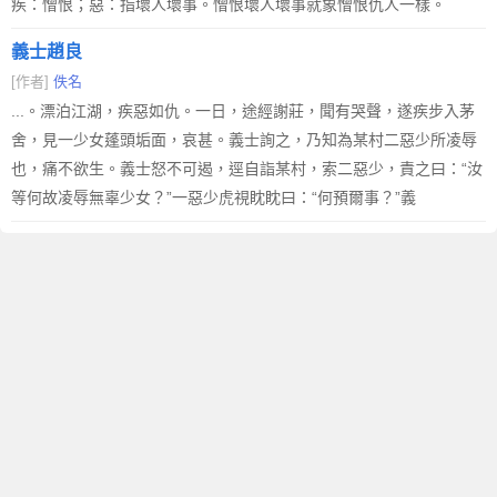
疾：憎恨；惡：指壞人壞事。憎恨壞人壞事就象憎恨仇人一樣。
義士趙良
[作者]
佚名
...。漂泊江湖，疾惡如仇。一日，途經謝莊，聞有哭聲，遂疾步入茅
舍，見一少女蓬頭垢面，哀甚。義士詢之，乃知為某村二惡少所凌辱
也，痛不欲生。義士怒不可遏，逕自詣某村，索二惡少，責之曰：“汝
等何故凌辱無辜少女？”一惡少虎視眈眈曰：“何預爾事？”義