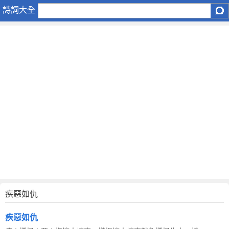
疾
詩詞大全
惡
如
仇
疾惡如仇
疾惡如仇