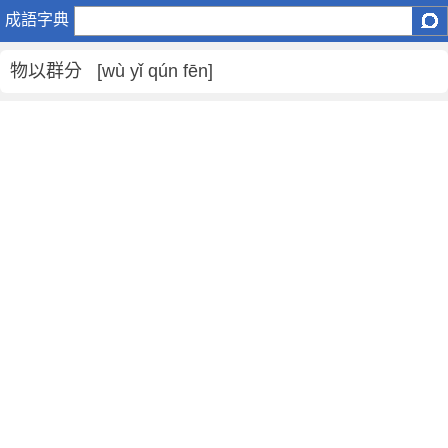
物
成語字典
以
群
物以群分 [wù yǐ qún fēn]
分
是
什
麼
意
思
,
物
以
群
分
的
解
釋
,
造