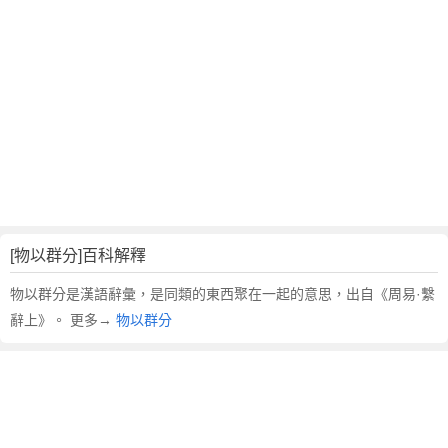
翻
譯
[物以群分]百科解釋
物以群分是漢語辭彙，是同類的東西聚在一起的意思，出自《周易·繫
辭上》。 更多→
物以群分