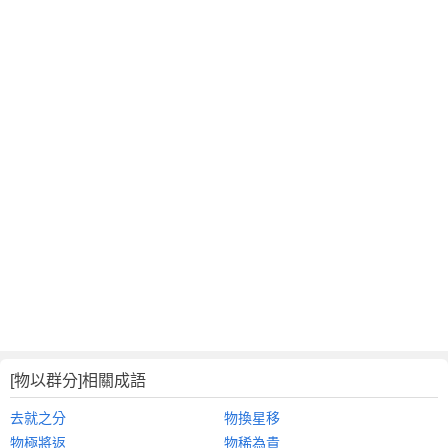
[物以群分]相關成語
去就之分
物換星移
物極將返
物稀為貴