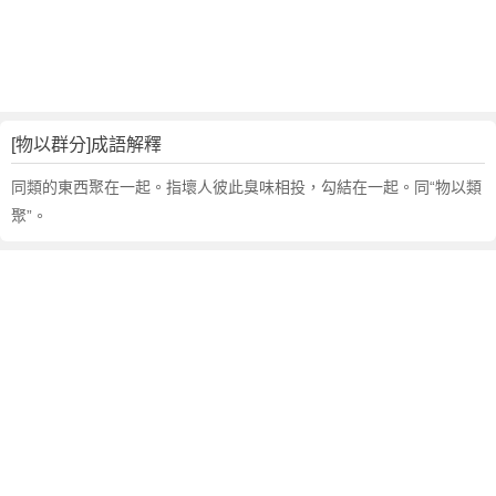
句
,
出
處
,
物
[物以群分]成語解釋
以
群
同類的東西聚在一起。指壞人彼此臭味相投，勾結在一起。同“物以類
分
聚”。
的
意
思
,
成
語
故
事
,
英
文