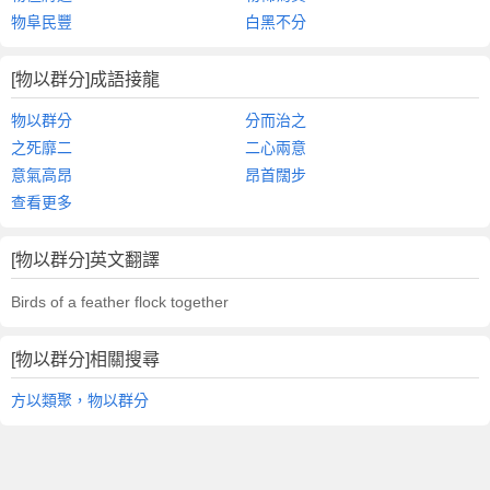
物阜民豐
白黑不分
[物以群分]成語接龍
物以群分
分而治之
之死靡二
二心兩意
意氣高昂
昂首闊步
查看更多
[物以群分]英文翻譯
Birds of a feather flock together
[物以群分]相關搜尋
方以類聚，物以群分