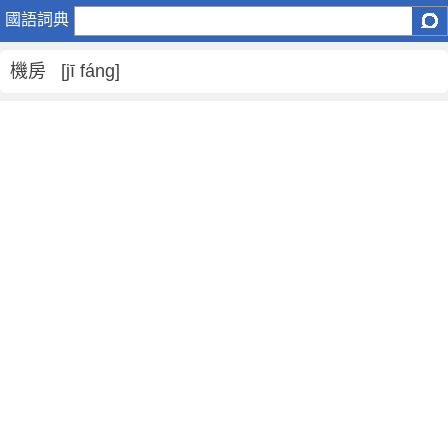
機
國語詞典
房
是
機房 [jī fáng]
什
麼
意
思
,
機
房
的
解
釋
,
機
房
的
反
義