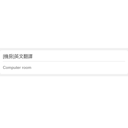
[機房]英文翻譯
Computer room