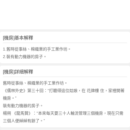
詞
近
義
詞
,
機
[機房]基本解釋
房
的
1.舊時從事絲、棉織業的手工業作坊。
意
2.裝有動力機器的房子。
思
,
[機房]詳細解釋
機
房
舊時從事絲、棉織業的手工業作坊。
的
《儒林外史》第三十回：“打聽得這位姑娘，在 花牌樓 住，家裡開著
英
機房。”
文
裝有動力機器的房子。
翻
譯
楊朔 《龍馬贊》：“本來每天要三十人輪流管理三個機房，現在只需
三個人便綽綽有餘了。”