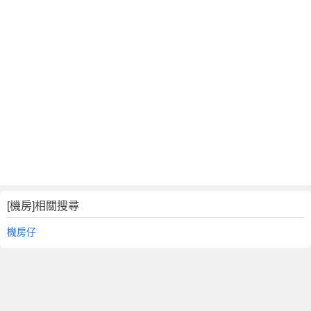
[機房]相關搜尋
機房仔