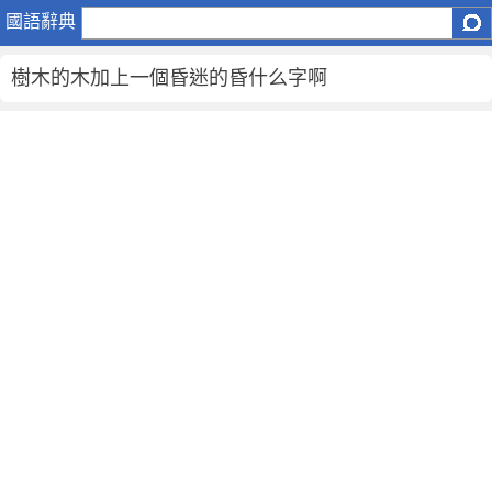
樹
國語辭典
木
的
樹木的木加上一個昏迷的昏什么字啊
木
加
上
一
個
昏
迷
的
昏
什
么
字
啊