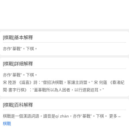
詞
近
義
詞
,
棋
[棋戰]基本解釋
戰
的
亦作“棊戰”。下棋。
意
思
[棋戰]詳細解釋
,
棋
亦作“棊戰”。下棋。
戰
宋 陸游 《識喜》詩：“僧招決棋戰，客讓主詩盟。” 宋 何薳 《春渚紀
的
聞·畫字行棋》：“蓋棊戰所以為人困者，以行道窮迫耳。”
英
文
[棋戰]百科解釋
翻
譯
棋戰是一個漢語詞語，讀音是qí zhàn，亦作“棊戰”。下棋。 更多→
棋戰