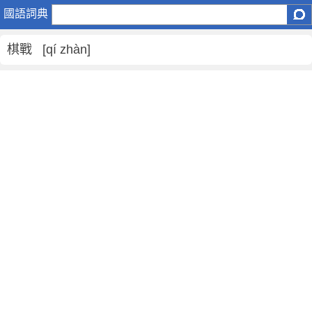
棋
國語詞典
戰
是
棋戰 [qí zhàn]
什
麼
意
思
,
棋
戰
的
解
釋
,
棋
戰
的
反
義