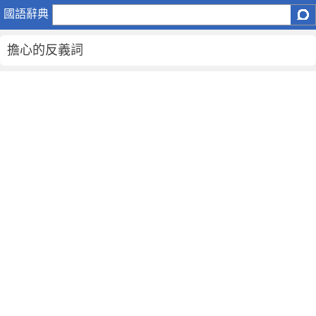
擔
國語辭典
心
的
擔心的反義詞
反
義
詞