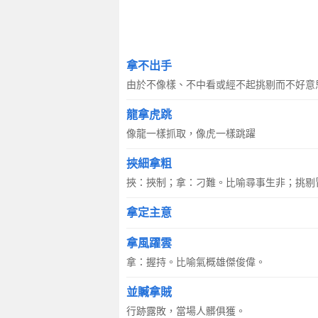
拿不出手
由於不像樣、不中看或經不起挑剔而不好意
龍拿虎跳
像龍一樣抓取，像虎一樣跳躍
挾細拿粗
挾：挾制；拿：刁難。比喻尋事生非；挑剔
拿定主意
拿風躍雲
拿：握持。比喻氣概雄傑俊偉。
並贓拿賊
行跡露敗，當場人髒俱獲。