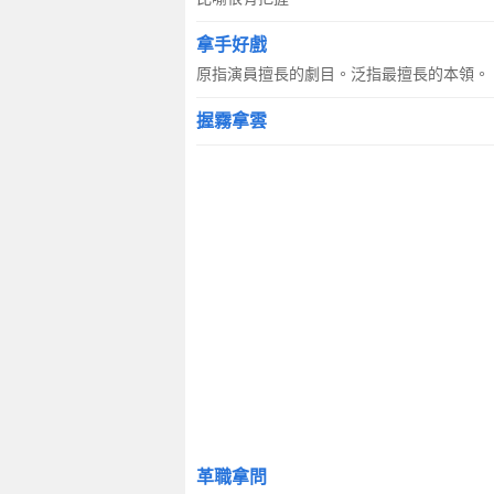
拿手好戲
原指演員擅長的劇目。泛指最擅長的本領。
握霧拿雲
革職拿問