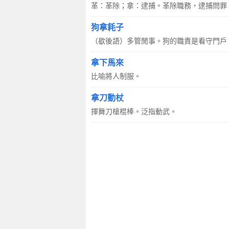
革：革除；拿：逮捕。革除職務，逮捕問罪
狗拿耗子
（歇後語）多管閒事。狗的職責是看守門戶
拿下馬來
比喻將人制服。
拿刀動杖
揮舞刀槍棍棒。泛指動武。