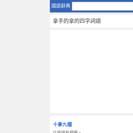
拿
國語辭典
手
的
拿手的拿的四字詞語
拿
的
四
字
詞
語
十拿九穩
比喻很有把握。