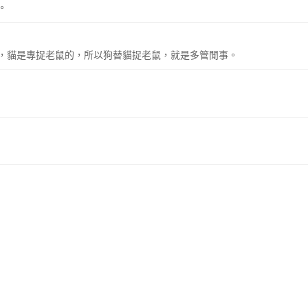
。
，貓是專捉老鼠的，所以狗替貓捉老鼠，就是多管閒事。