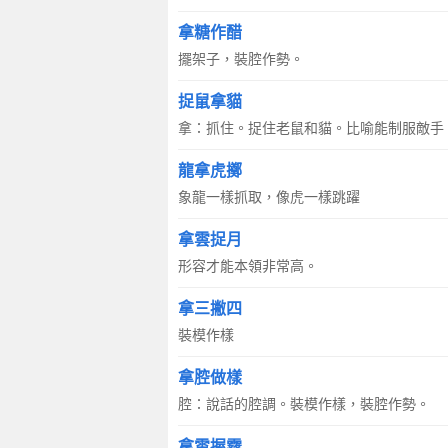
拿糖作醋
擺架子，裝腔作勢。
捉鼠拿貓
拿：抓住。捉住老鼠和貓。比喻能制服敵手
龍拿虎擲
象龍一樣抓取，像虎一樣跳躍
拿雲捉月
形容才能本領非常高。
拿三撇四
裝模作樣
拿腔做樣
腔：說話的腔調。裝模作樣，裝腔作勢。
拿雲握霧