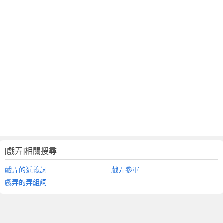
[戲弄]相關搜尋
戲弄的近義詞
戲弄參軍
戲弄的弄組詞