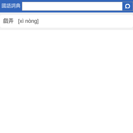
戲
國語詞典
弄
是
戲弄 [xì nòng]
什
麼
意
思
,
戲
弄
的
解
釋
,
戲
弄
的
反
義