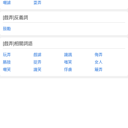
嘲謔
耍弄
[戲弄]反義詞
鼓勵
[戲弄]相關詞語
玩弄
戲謔
譏諷
侮弄
胳肢
捉弄
嗤笑
女人
嘲笑
譏笑
俘虜
簸弄