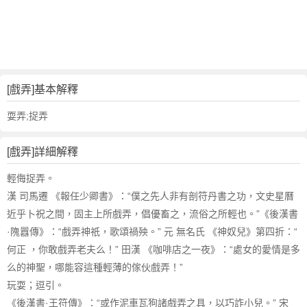
詞
近
義
詞
,
戲
[戲弄]基本解釋
弄
的
耍弄;捉弄
意
思
[戲弄]詳細解釋
,
戲
輕侮捉弄。
弄
漢 司馬遷 《報任少卿書》：“僕之先人非有剖符丹書之功，文史星曆
的
近乎卜祝之間，固主上所戲弄，倡優畜之，流俗之所輕也。”《後漢書
英
·隗囂傳》：“戲弄神祇，歌頌禍殃。” 元 無名氏 《神奴兒》第四折：“
文
何正 ，你敢戲弄老夫么！” 田漢 《咖啡店之一夜》：“處女的愛情是多
翻
譯
么的神聖，哪能容這種輕薄的傢伙戲弄！”
玩耍；逗引。
《後漢書·王符傳》：“或作泥車瓦狗諸戲弄之具，以巧詐小兒。” 宋