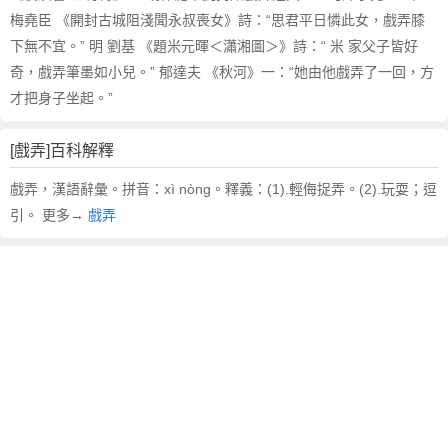
梅堯臣 《開封古城阻淺聞永叔喪女》詩：“思君平日憐此女，戲弄膝
下無不宜。” 明 劉基 《題米元暉＜瀟湘圖＞》詩：“ 米 家父子皆好
奇，戲弄筆墨如小兒。” 郁達夫 《秋河》一：“她由他戲弄了一回，方
才把身子坐起。”
[戲弄]百科解釋
戲弄，漢語辭彙。拼音：xì nònɡ。釋義：(1).輕侮捉弄。(2).玩耍；逗
引。 更多→
戲弄