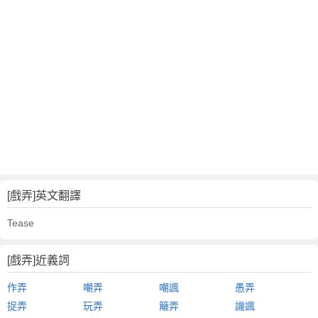
[戲弄]英文翻譯
Tease
[戲弄]近義詞
作弄
嘲弄
嘲諷
愚弄
捉弄
玩弄
簸弄
譏諷