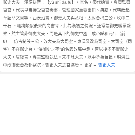
御史大夫，漢語拼音：【yù shǐ dà fū】。官名。秦代始置，負責監察
史
大
百官，代表皇帝接受百官奏事，管理國家重要圖冊、典籍，代朝廷起
夫
草詔命文書等。西漢沿置，御史大夫與丞相、太尉合稱三公，秩中二
的
千石 。職務類似後來的尚書令，此為漢初之情況。通常謂御史職掌監
英
察，然主管非御史大夫，而是其下的御史中丞。成帝綏和元年（前
文
8），仿古制設三公，改大夫為大司空。東漢又改為司空。大司空（司
翻
空）不在御史台。“侍御史之率”的名義改屬中丞。晉以後多不置御史
譯
大夫。唐復置，專掌監察執法。宋不除大夫，以中丞為台長。明洪武
中改御史台為都察院，御史大夫之官遂廢。 更多→
御史大夫