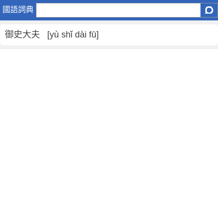
御
國語詞典
史
大
御史大夫 [yù shǐ dài fū]
夫
是
什
麼
意
思
,
御
史
大
夫
的
解
釋
,
御