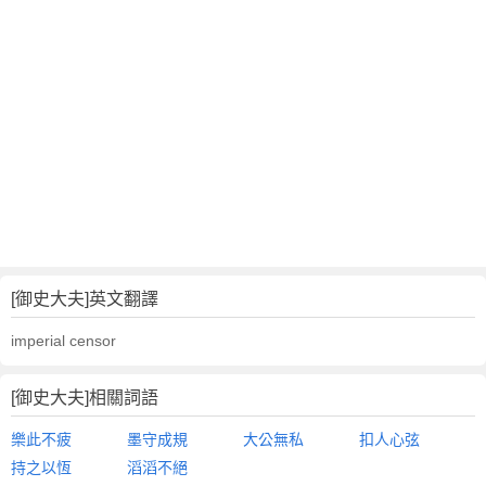
[御史大夫]英文翻譯
imperial censor
[御史大夫]相關詞語
樂此不疲
墨守成規
大公無私
扣人心弦
持之以恆
滔滔不絕