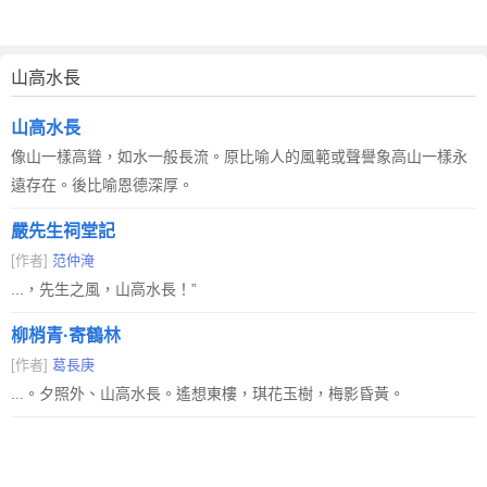
山高水長
山高水長
像山一樣高聳，如水一般長流。原比喻人的風範或聲譽象高山一樣永
遠存在。後比喻恩德深厚。
嚴先生祠堂記
[作者]
范仲淹
...，先生之風，山高水長！”
柳梢青·寄鶴林
[作者]
葛長庚
...。夕照外、山高水長。遙想東樓，琪花玉樹，梅影昏黃。