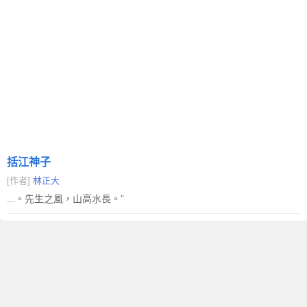
括江神子
[作者]
林正大
...。先生之風，山高水長。”