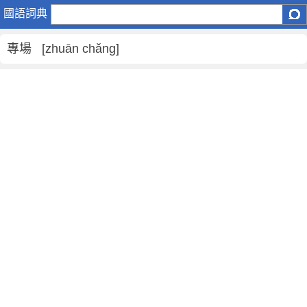
專
國語詞典
場
是
專場 [zhuān chǎng]
什
麼
意
思
,
專
場
的
解
釋
,
專
場
的
反
義