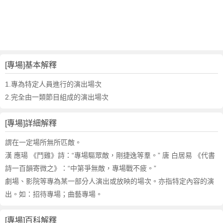
詞
近
義
詞
,
專
[專場]基本解釋
場
的
1.專為特定人員進行的演出場次
意
2.完全由一類節目組成的演出場次
思
,
[專場]詳細解釋
專
場
謂在一定場所無所匹敵。
的
漢 應瑒 《鬥雞》詩：“專場驅眾敵，剛捷逸等羣。” 唐 白居易 《代書
英
詩一百韻寄微之》：“中第爭無敵，專場戰不疲。”
文
劇場、影院等專為某一部分人演出或放映的場次。亦指特定內容的演
翻
譯
出。如：招待專場；曲藝專場。
[專場]百科解釋