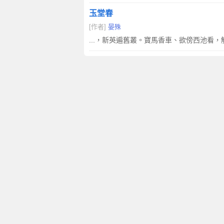
玉堂春
[作者]
晏殊
...，新英遍舊叢。寶馬香車、欲傍西池看