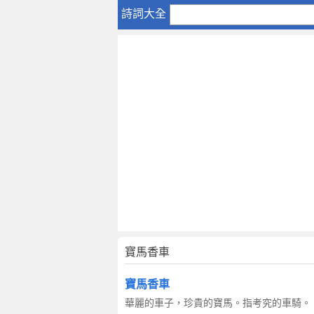
寶
詩詞大全
馬
香
車
寶馬香車
寶馬香車
華麗的車子，珍貴的寶馬。指考究的車騎。