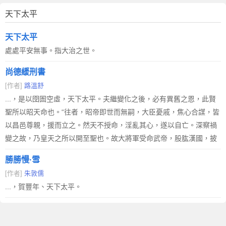
天下太平
天下太平
處處平安無事。指大治之世。
尚德緩刑書
[作者]
路溫舒
...，是以囹圄空虛，天下太平。夫繼變化之後，必有異舊之恩，此賢
聖所以昭天命也。“往者，昭帝即世而無嗣，大臣憂戚，焦心合謀，皆
以昌邑尊親，援而立之。然天不授命，淫亂其心，遂以自亡。深察禍
變之故，乃皇天之所以開至聖也。故大將軍受命武帝，股肱漢國，披
勝勝慢·雪
[作者]
朱敦儒
...，賀豐年、天下太平。