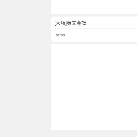
[大項]英文翻譯
Items