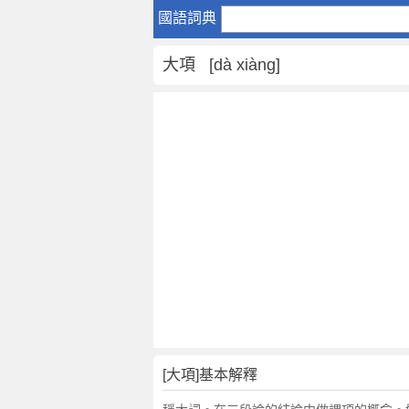
大
國語詞典
項
是
大項 [dà xiàng]
什
麼
意
思
,
大
項
的
解
釋
,
大
項
的
反
[大項]基本解釋
義