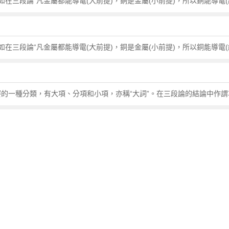
三段論“凡金屬都能導電(大前提)，銅是金屬(小前提)，所以銅能導電(結
三段論“凡金屬都能導電(大前提)，銅是金屬(小前提)，所以銅能導電(結
賽的一種分類，有大項、分項和小項，亦稱“大詞”。在三段論的結論中作謂