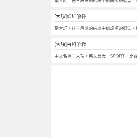
詞
稱大詞。在三段論的結論中做謂項的概念。如在
近
義
[大項]詳細解釋
詞
,
稱大詞。在三段論的結論中做謂項的概念。如在
大
項
[大項]百科解釋
的
意
中文名稱：大項，英文含義：SPORT，比
思
,
大
項
的
英
文
翻
譯