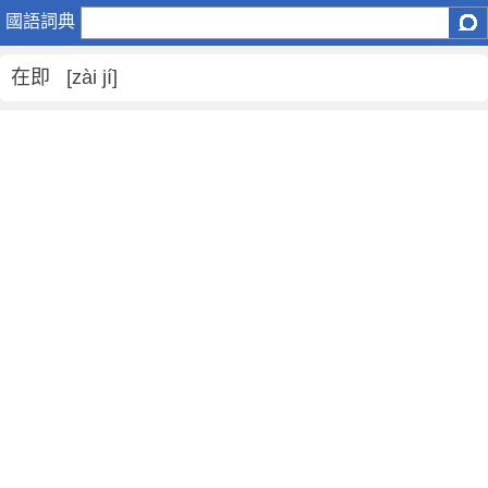
在
國語詞典
即
是
在即 [zài jí]
什
麼
意
思
,
在
即
的
解
釋
,
在
即
的
反
義