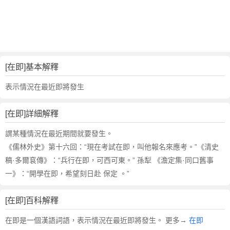
詞
近
義
詞
,
在
[在即]基本解釋
即
的
表示情況在最近即將發生
意
思
[在即]詳細解釋
,
在
謂某種情況在最近期間就要發生。
即
《儒林外史》第十六回：“現在考試在即，叫他報名來應考。”《清史
的
稿·多爾袞傳》：“兵行在即，可西可東。” 孫犁 《澹定集·同口舊事
英
一》：“開學在即，希望刻日赴 保定 。”
文
翻
譯
[在即]百科解釋
在即是一個漢語詞語，表示情況在最近即將發生。 更多→
在即