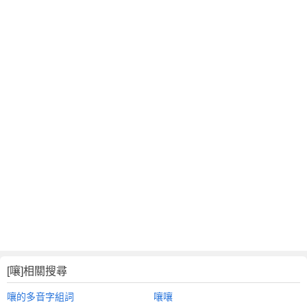
[嚷]相關搜尋
嚷的多音字組詞
嚷嚷