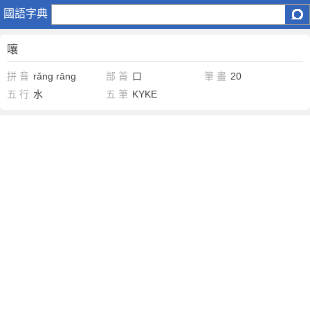
嚷
國語字典
嚷
拼 音
rǎng
rāng
部 首
口
筆 畫
20
五 行
水
五 筆
KYKE