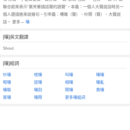
聯合起來表示“裹夾著插話聲的語聲”。本義：一個人大聲說話時另一
個人還插進來說幾句。引申義：嘈雜（聲）、吵鬧（聲）、大聲說
話。 更多→
嚷
[嚷]英文翻譯
Shout
[嚷]組詞
吵嚷
喧嚷
叫嚷
嚷嚷
呶嚷
逗嚷
相嚷
嚷亂
嚷聒
嚷刮
鬧嚷
責嚷
駡嚷
嚷鬧
更多嚷組詞