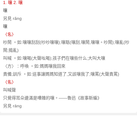
1. 嚷
2. 嚷
嚷
另見 rǎng
嚷
〈名〉
吵鬧 。如:嚷嚷刮刮(吵吵嚷嚷);嚷聒(嚷刮,嚷鬧,嚷嚷。吵鬧);嚷亂(吵
鬧;搗亂)
叫喊 。如:嚷喝(大聲吆喝);孩子們在嚷些什么;大叫大嚷
〈方〉∶呼喚 。如:媽媽嚷我回來
責備;訓斥 。如:這事讓媽媽知道了,又該嚷我了;嚷罵(大聲責罵)
〈名〉
叫喊聲
只覺得耳朵邊滿是嘈雜的嚷。——魯迅《故事新編》
另見 rāng