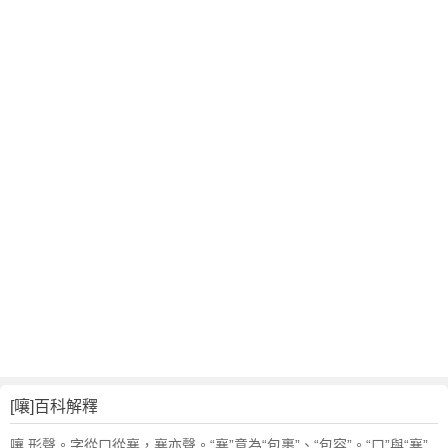
[嚷]百科解釋
嚷 形聲。字從口從襄，襄亦聲。“襄”意為“包裹”、“包容”。“口”與“襄”