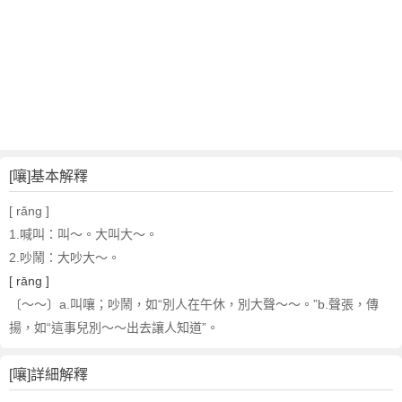
[嚷]基本解釋
[ rǎng ]
1.喊叫
：叫～。大叫大～。
2.吵鬧
：大吵大～。
[ rāng ]
〔～～〕a.叫嚷；吵鬧，如“別人在午休，別大聲～～。”b.聲張，傳
揚，如“這事兒別～～出去讓人知道”。
[嚷]詳細解釋