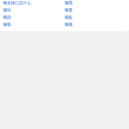
嚷去掉口念什么
嚷鬧
嚷叫
嚷罵
嚷刮
嚷亂
嚷聒
嚷喝