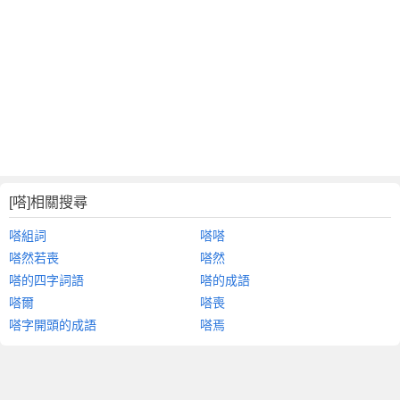
[嗒]相關搜尋
嗒組詞
嗒嗒
嗒然若喪
嗒然
嗒的四字詞語
嗒的成語
嗒爾
嗒喪
嗒字開頭的成語
嗒焉