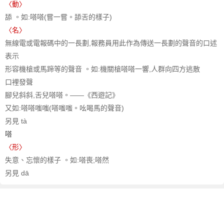
〈動〉
舔 。如:嗒嗒(嘗一嘗。舔舌的樣子)
〈名〉
無線電或電報碼中的一長劃,報務員用此作為傳送一長劃的聲音的口述
表示
形容機槍或馬蹄等的聲音 。如:機關槍嗒嗒一響,人群向四方逃散
口裡發聲
腳兒斜斜,舌兒嗒嗒。——《西遊記》
又如:嗒嗒嗤嗤(嗒嗤嗤。吆喝馬的聲音)
另見 tà
嗒
〈形〉
失意、忘懷的樣子 。如:嗒喪;嗒然
另見 dā