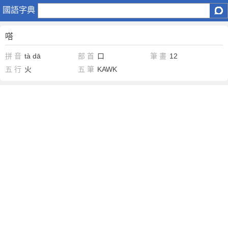
嗒
國語字典
嗒
拼 音
tà
dā
部 首
口
筆 畫
12
五 行
火
五 筆
KAWK