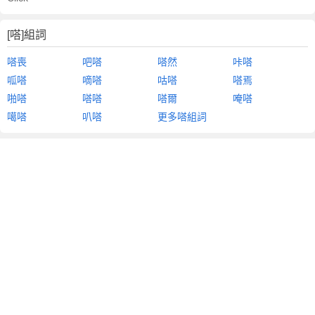
[嗒]組詞
嗒喪
吧嗒
嗒然
咔嗒
呱嗒
嘀嗒
咕嗒
嗒焉
啪嗒
嗒嗒
嗒爾
唵嗒
噶嗒
叭嗒
更多嗒組詞