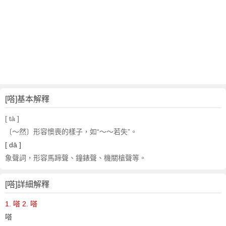
[嗒]基本解釋
[ tà ]
〔～然〕形容懊喪的樣子，如“～～若失”。
[ dā ]
象聲詞，形容馬蹄聲、鐘錶聲、機關槍聲等。
[嗒]詳細解釋
1. 嗒
2. 嗒
嗒