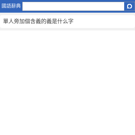
單
國語辭典
人
旁
單人旁加個含義的義是什么字
加
個
含
義
的
義
是
什
么
字