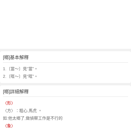
[啷]基本解釋
1.〔當～〕見“當”。
2.〔哐～〕見“哐”。
[啷]詳細解釋
〈形〉
〈方〉∶粗心,馬虎 。
如:他太啷了,做偵察工作是不行的
〈象〉