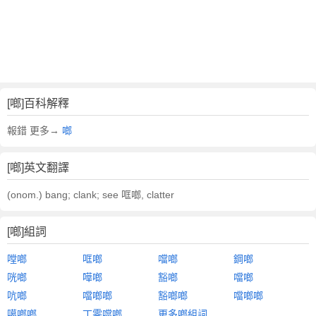
[啷]百科解釋
報錯 更多→
啷
[啷]英文翻譯
(onom.) bang; clank; see 哐啷, clatter
[啷]組詞
嘡啷
哐啷
噹啷
鋼啷
咣啷
嘩啷
豁啷
噹啷
吭啷
噹啷啷
豁啷啷
噹啷啷
噶啷啷
丁零噹啷
更多啷組詞