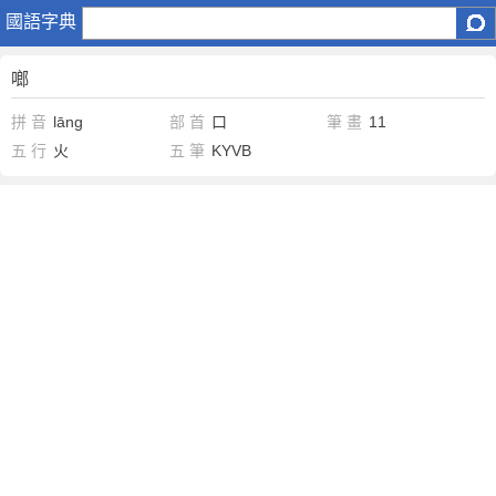
啷
國語字典
啷
拼 音
lāng
部 首
口
筆 畫
11
五 行
火
五 筆
KYVB