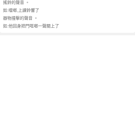
搖鈴的聲音 。
如:噹啷,上課鈴響了
器物撞擊的聲音 。
如:他回身把門哐啷一聲關上了