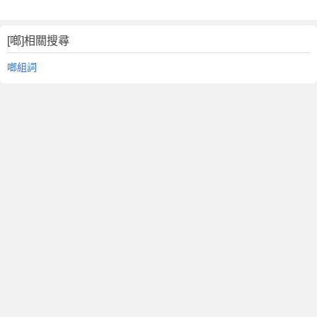
[啷]相關搜尋
啷組詞