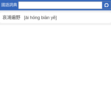
哀
國語詞典
鴻
遍
哀鴻遍野 [āi hóng biàn yě]
野
是
什
麼
意
思
,
哀
鴻
遍
野
的
解
釋
,
哀