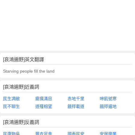
[哀鴻遍野]英文翻譯
Starving people fill the land
[哀鴻遍野]近義詞
民生凋敝
瘡痍滿目
赤地千里
啼飢號寒
民不聊生
道殣相望
餓殍載道
餓殍遍地
[哀鴻遍野]反義詞
民康物阜
豐衣足食
國泰民安
安居樂業