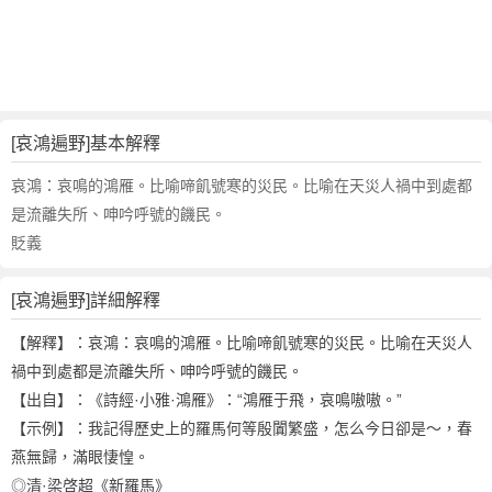
鴻
遍
野
的
反
義
[哀鴻遍野]基本解釋
詞
近
哀鴻：哀鳴的鴻雁。比喻啼飢號寒的災民。比喻在天災人禍中到處都
義
是流離失所、呻吟呼號的饑民。
詞
貶義
,
哀
[哀鴻遍野]詳細解釋
鴻
遍
【解釋】：哀鴻：哀鳴的鴻雁。比喻啼飢號寒的災民。比喻在天災人
野
禍中到處都是流離失所、呻吟呼號的饑民。
的
【出自】：《詩經·小雅·鴻雁》：“鴻雁于飛，哀鳴嗷嗷。”
意
思
【示例】：我記得歷史上的羅馬何等殷闐繁盛，怎么今日卻是～，春
,
燕無歸，滿眼悽惶。
哀
◎清·梁啓超《新羅馬》