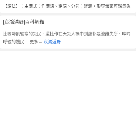
鴻
【語法】：主謂式；作謂語、定語、分句；貶義，形容無家可歸景象
遍
野
[哀鴻遍野]百科解釋
的
英
比喻啼飢號寒的災民。還比作在天災人禍中到處都是流離失所、呻吟
文
呼號的饑民。 更多→
哀鴻遍野
翻
譯