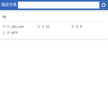
吋
國語字典
吋
拼 音
dòu
cùn
部 首
口
筆 畫
6
五 筆
KFY