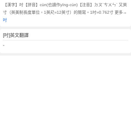
【漢字】吋【拼音】cùn(也讀作yīng-cùn)【注音】ㄉㄡˋㄘㄨㄣˋ 又英
寸（英美制長度單位，1英尺=12英寸）的簡寫。1吋=0.762寸 更多→
吋
[吋]英文翻譯
"