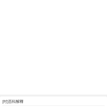
[吋]百科解釋