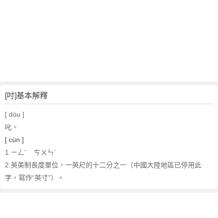
[吋]基本解釋
[ dòu ]
叱。
[ cùn ]
1.ㄧㄥˉ ㄘㄨㄣˋ
2.英美制長度單位，一英尺的十二分之一（中國大陸地區已停用此
字，寫作“英寸”）。