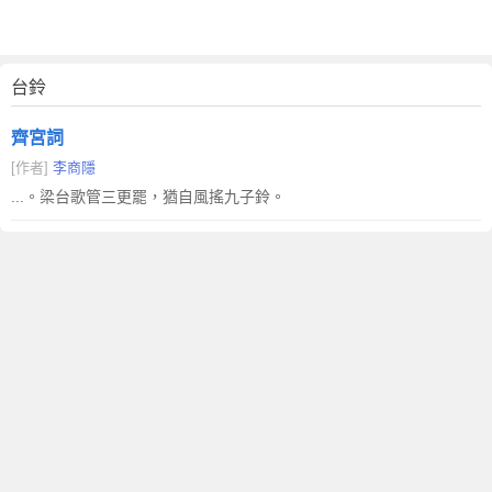
台鈴
齊宮詞
[作者]
李商隱
...。梁台歌管三更罷，猶自風搖九子鈴。