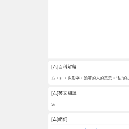
[厶]百科解釋
厶，sī ，象形字，跪著的人的意思。“私”的古
[厶]英文翻譯
Si
[厶]組詞