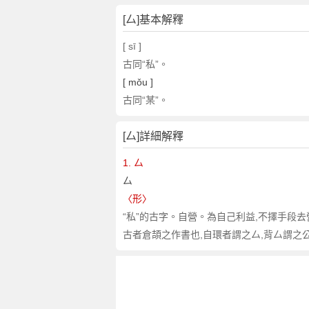
[厶]基本解釋
[ sī ]
古同“私”。
[ mǒu ]
古同“某”。
[厶]詳細解釋
1. 厶
厶
〈形〉
“私”的古字。自營。為自己利益,不擇手段去
古者倉頡之作書也,自環者謂之厶,背厶謂之