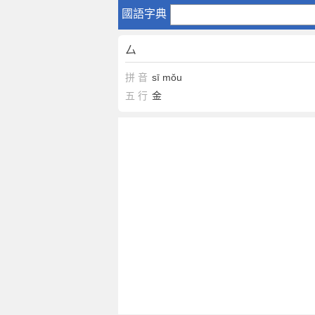
厶
國語字典
厶
拼 音
sī
mǒu
五 行
金