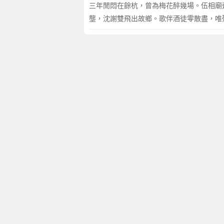
三年閒悶在餘杭，曾為梅花醉幾場。伍相廟
壟，沈謝雙飛出故鄉。歌伴酒徒零散盡，唯