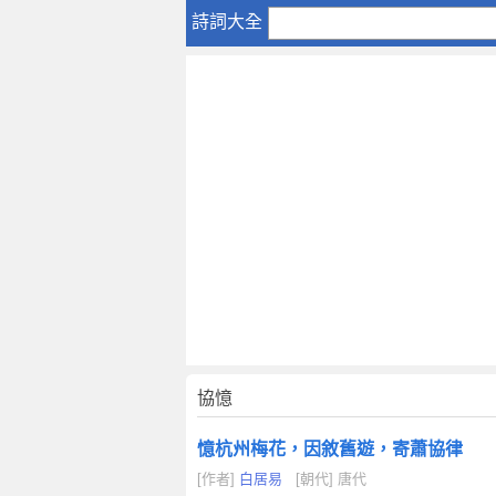
協
詩詞大全
憶
協憶
憶杭州梅花，因敘舊遊，寄蕭協律
[作者]
白居易
[朝代] 唐代