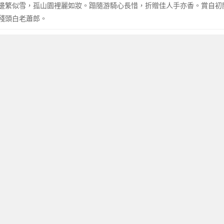
邊繁似雪，孤山園裡麗如妝。蹋隨游騎心長惜，折贈佳人手亦香。賞自初
殘頭白老蕭郎。