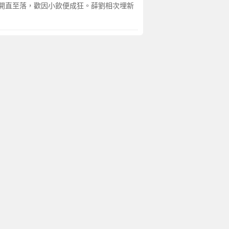
開直至落，歡因小飲便成狂。薛劉相次埋新