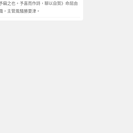
予竊之也。予喜而作詩，聊以自賀》命屈由
職，主管風騷勝要津。