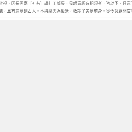
省視，因長男嘉［礻右］讀杜工部集，見語意頗有相類者，咨於予，且意
鼎，且有篇章到古人。本與樂天為後進，敢期子美是前身。從今莫厭閒官