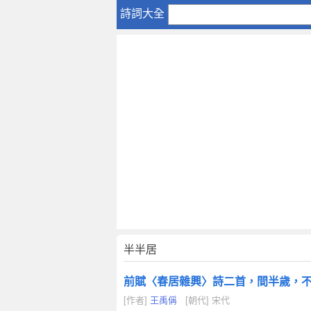
半
詩詞大全
半
居
半半居
前賦〈春居雜興〉詩二首，間半歲，
[作者]
王禹偁
[朝代] 宋代