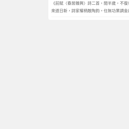
《前賦〈春居雜興〉詩二首，間半歲，不復
來道日新，詩家權柄敵陶鈞。任無功業調金