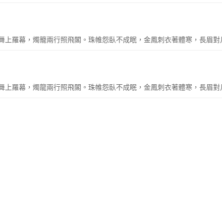
舞上羅幕，燭籠兩行照飛閣。珠帷怨臥不成眠，金鳳刺衣著體寒，長眉對
舞上羅幕，燭龍兩行照飛閣。珠帷怨臥不成眠，金鳳刺衣著體寒，長眉對