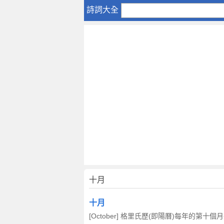
十
詩詞大全
月
十月
十月
[October] 格里氏歷(即陽曆)每年的第十個月-