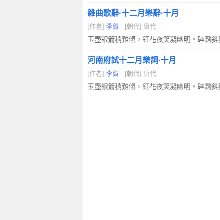
雜曲歌辭·十二月樂辭·十月
[作者]
李賀
[朝代] 唐代
玉壺銀箭稍難傾，釭花夜笑凝幽明。碎霜斜
河南府試十二月樂詞·十月
[作者]
李賀
[朝代] 唐代
玉壺銀箭稍難傾，釭花夜笑凝幽明。碎霜斜