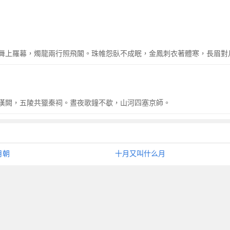
舞上羅幕，燭龍兩行照飛閣。珠帷怨臥不成眠，金鳳刺衣著體寒，長眉對
漢闕，五陵共獵秦祠。晝夜歌鐘不歇，山河四塞京師。
月朝
十月又叫什么月