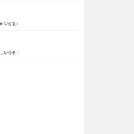
月斗彎環。
月斗彎環。