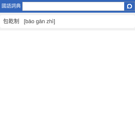
包
國語詞典
乾
制
包乾制 [bāo gān zhì]
是
什
麼
意
思
,
包
乾
制
的
解
釋
,
包
乾
制