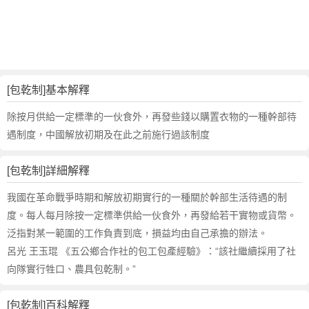
的
反
義
詞
近
義
[包乾制]基本解釋
詞
,
除按月供給一定標準的一伙食外，再發些錢以購置衣物的一種幹部待
包
遇制度，中國解放初期及在此之前施行過該制度
乾
制
[包乾制]詳細解釋
的
意
我國在革命戰爭時期和解放初期實行的一種關於幹部生活待遇的制
思
度。每人每月除按一定標準供給一伙食外，再發給若干實物或貨幣。
,
泛指對某一範圍的工作負責到底，損益均由自己承擔的辦法。
包
呂光 王玉琨 《五公鄉合作社的包工包產經驗》：“該社繼續採用了社
乾
制
向隊實行牲口、農具包乾制。”
的
英
[包乾制]百科解釋