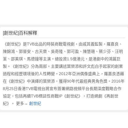
的
反
義
詞
近
義
[創世紀]百科解釋
詞
《創世紀》是TVB出品的時裝商戰電視劇，由戚其義監製，羅嘉良、
,
陳錦鴻、郭晉安、古天樂、吳奇隆、郭可盈、陳慧珊、蔡少芬、汪明
創
世
荃、邵美琪、馬德鐘等主演。總投資1.5億港元，是港劇中的鴻篇巨
紀
製。《創世紀》分為兩部。主要講述葉榮添和許文彪白手起家的創業
的
過程和經歷環境後的人性轉變。2012年亞洲偶像盛典上，羅嘉良憑藉
意
在《創世紀》中演繹的葉榮添，獲得90年代最經典男角色獎。2016年
思
8月25日香港TVB電視台將宣布簽署網路視頻平台長期深度戰略合作
,
協定，包括再續TVB標誌性商戰IP《創世紀》，打造網劇《再創世
創
紀》。 更多→
創世紀
世
紀
的
英