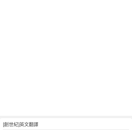
文
翻
譯
[創世紀]英文翻譯