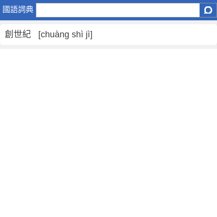
創
國語詞典
世
紀
創世紀 [chuàng shì jì]
是
什
麼
意
思
,
創
世
紀
的
解
釋
,
創
世
紀